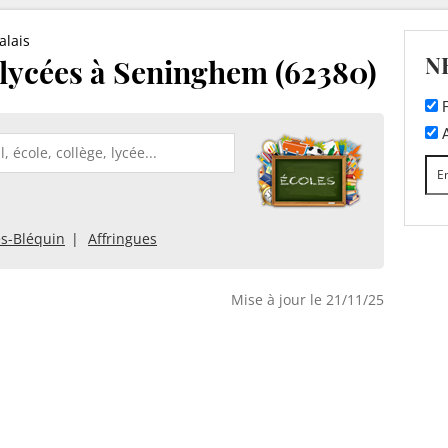
alais
N
t lycées à Seninghem (62380)
F
A
ès-Bléquin
Affringues
Mise à jour le 21/11/25