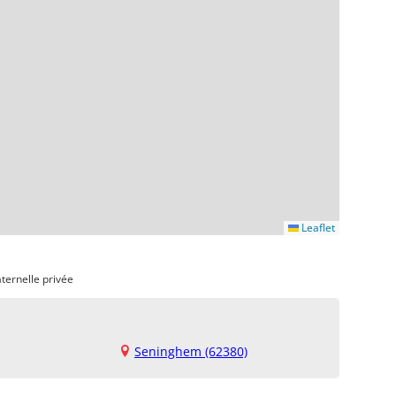
Leaflet
ternelle privée
Seninghem (62380)