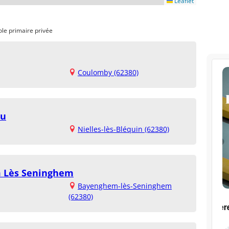
Leaflet
ole primaire privée
Coulomby (62380)
au
Nielles-lès-Bléquin (62380)
m Lès Seninghem
Bayenghem-lès-Seninghem
(62380)