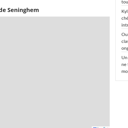
tou
 de Seninghem
Kyl
ché
int
Oub
cla
ong
Un 
ne 
moz