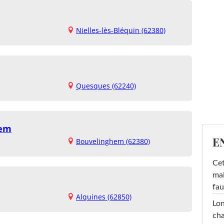
Nielles-lès-Bléquin (62380)
Quesques (62240)
hem
E
Bouvelinghem (62380)
Cet
mai
fau
Alquines (62850)
Lon
cha