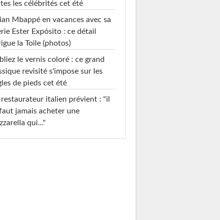
tes les célébrités cet été
ian Mbappé en vacances avec sa
rie Ester Expósito : ce détail
rigue la Toile (photos)
liez le vernis coloré : ce grand
ssique revisité s'impose sur les
les de pieds cet été
restaurateur italien prévient : "il
faut jamais acheter une
zarella qui..."