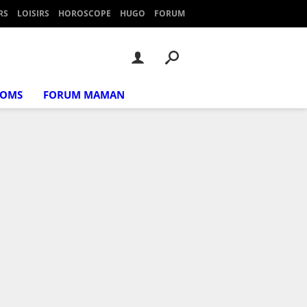
RS
LOISIRS
HOROSCOPE
HUGO
FORUM
NOMS
FORUM MAMAN