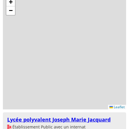
+
−
Leaflet
Lycée polyvalent Joseph Marie Jacquard
Établissement Public avec un internat