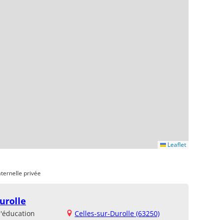
Leaflet
ternelle privée
urolle
d'éducation
Celles-sur-Durolle (63250)