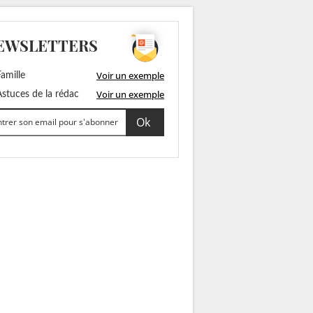
EWSLETTERS
Voir un exemple
amille
Voir un exemple
stuces de la rédac