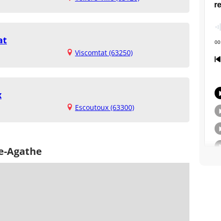
at
Viscomtat (63250)
x
Escoutoux (63300)
te-Agathe