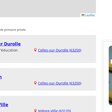
Leaflet
ole primaire privée
ur Durolle
d'éducation
Celles-sur-Durolle (63250)
h
Celles-sur-Durolle (63250)
ille
Vollore-Ville (63120)