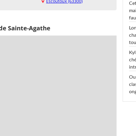
Escoutoux (63300)
Cet
mai
fau
 de Sainte-Agathe
Lon
cha
tou
Kyl
ché
int
Oub
cla
ong