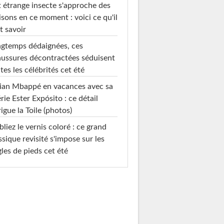
 étrange insecte s'approche des
sons en ce moment : voici ce qu'il
t savoir
gtemps dédaignées, ces
ussures décontractées séduisent
tes les célébrités cet été
ian Mbappé en vacances avec sa
rie Ester Expósito : ce détail
rigue la Toile (photos)
liez le vernis coloré : ce grand
ssique revisité s'impose sur les
les de pieds cet été