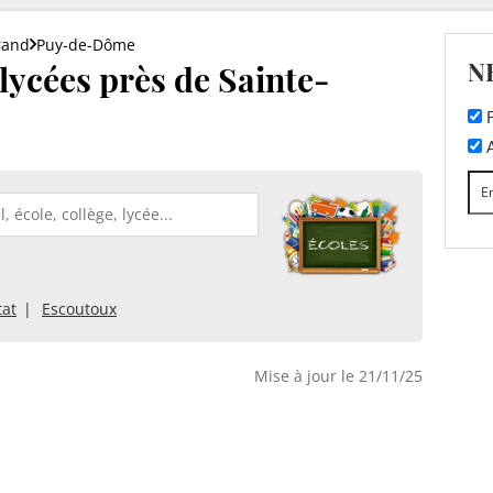
rand
Puy-de-Dôme
N
 lycées près de Sainte-
F
A
tat
Escoutoux
Mise à jour le 21/11/25