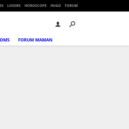
RS
LOISIRS
HOROSCOPE
HUGO
FORUM
NOMS
FORUM MAMAN