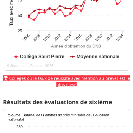
Taux avec mention
75
50
25
2012
2018
2024
2008
2014
2020
2010
2016
2022
2006
Année d'obtention du DNB
Collège Saint Pierre
Moyenne nationale
© Journal des Femmes 2026
Collèges où le taux de réussite avec mention au brevet est le
plus élevé
Résultats des évaluations de sixième
(Source : Journal des Femmes d'après ministère de l'Education
nationale)
280