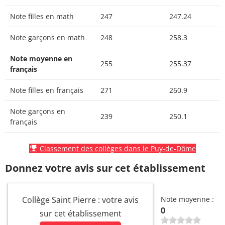
Note filles en math
247
247.24
Note garçons en math
248
258.3
Note moyenne en
255
255.37
français
Note filles en français
271
260.9
Note garçons en
239
250.1
français
Classement des collèges dans le Puy-de-Dôme
Donnez votre avis sur cet établissement
Collège Saint Pierre : votre avis
Note moyenne :
0
sur cet établissement