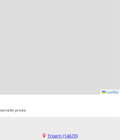
Leaflet
ternelle privée
Troarn (14670)