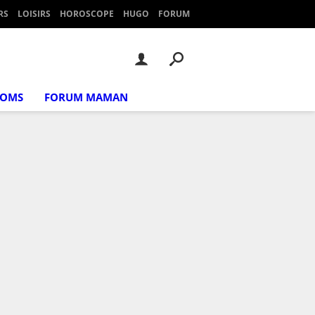
RS
LOISIRS
HOROSCOPE
HUGO
FORUM
NOMS
FORUM MAMAN