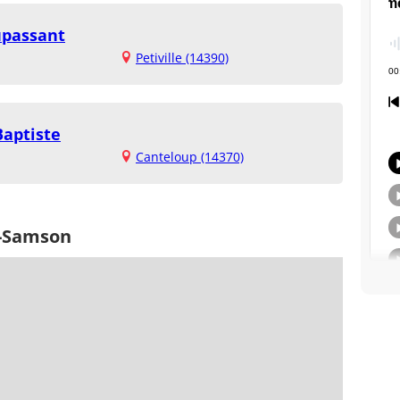
upassant
Petiville (14390)
Baptiste
Canteloup (14370)
t-Samson