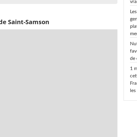
vra
Les
gen
 de Saint-Samson
pla
men
Nut
fav
de 
1 m
cet
Fra
les