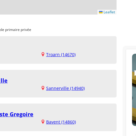
Leaflet
ole primaire privée
Troarn (14670)
lle
Sannerville (14940)
ste Gregoire
Bavent (14860)