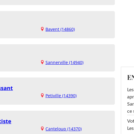
Bavent (14860)
Sannerville (14940)
E
ssant
Les
Petiville (14390)
apr
Sar
ce 
tiste
Vot
Les
Canteloup (14370)