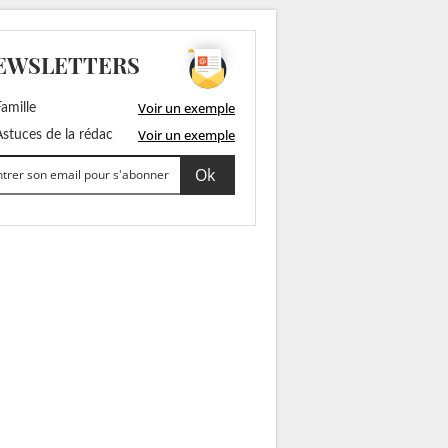
EWSLETTERS
Voir un exemple
amille
Voir un exemple
stuces de la rédac