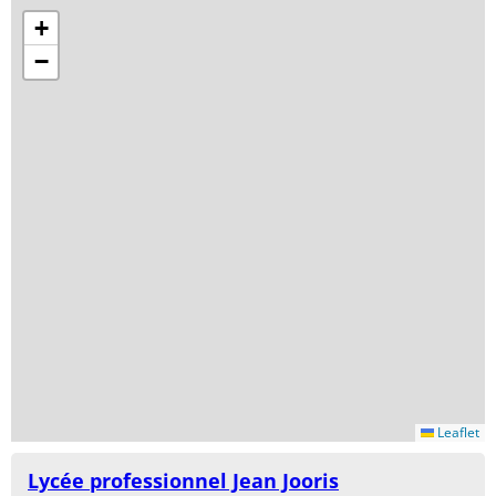
+
−
Leaflet
Lycée professionnel Jean Jooris