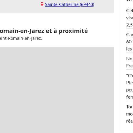
Sainte-Catherine (69440)
Cet
vis
2,5
Romain-en-Jarez et à proximité
Cac
aint-Romain-en-Jarez.
60 
les
Nou
Fra
"C'
Pie
peu
fe
Tou
mob
réa