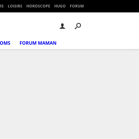
RS
LOISIRS
HOROSCOPE
HUGO
FORUM
NOMS
FORUM MAMAN