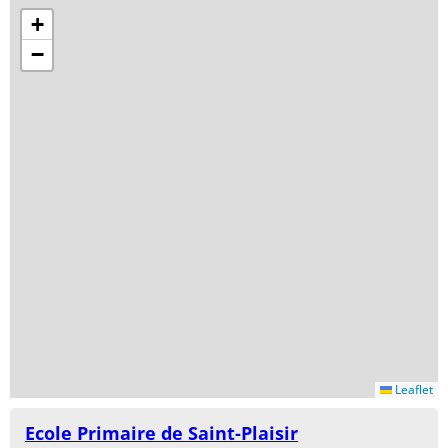
+
−
Leaflet
Ecole Primaire de Saint-Plaisir