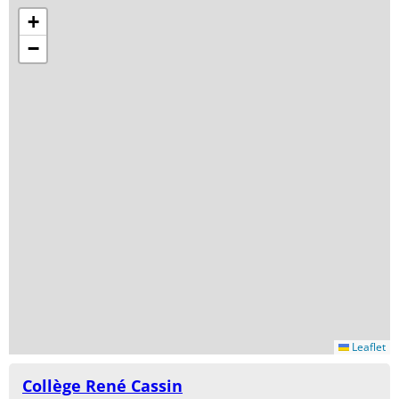
+
−
Leaflet
Collège René Cassin