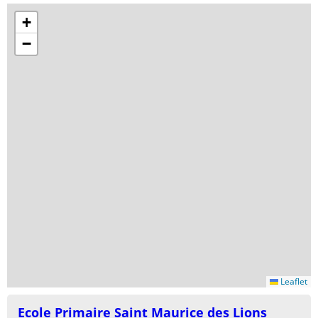
+
−
Leaflet
Ecole Primaire Saint Maurice des Lions