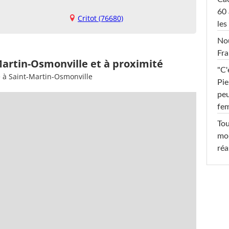
60 
Critot (76680)
les
Nou
Fra
Martin-Osmonville et à proximité
"C'
e à Saint-Martin-Osmonville
Pie
peu
fe
Tou
mob
réa