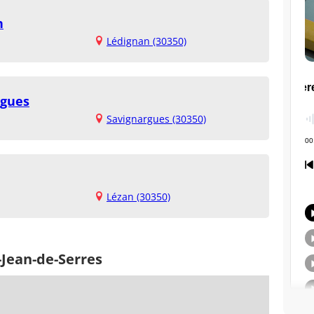
n
Lédignan (30350)
rgues
Savignargues (30350)
Lézan (30350)
-Jean-de-Serres