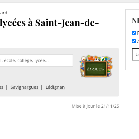
ard
N
 lycées à Saint-Jean-de-
F
A
es
Savignargues
Lédignan
Mise à jour le 21/11/25