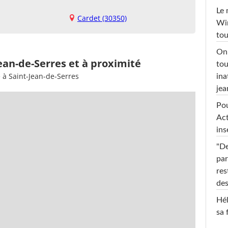
Le 
Cardet (30350)
Win
tou
On 
Jean-de-Serres et à proximité
tou
 à Saint-Jean-de-Serres
ina
jea
Pou
Act
ins
"De
par
res
des
Hél
sa 