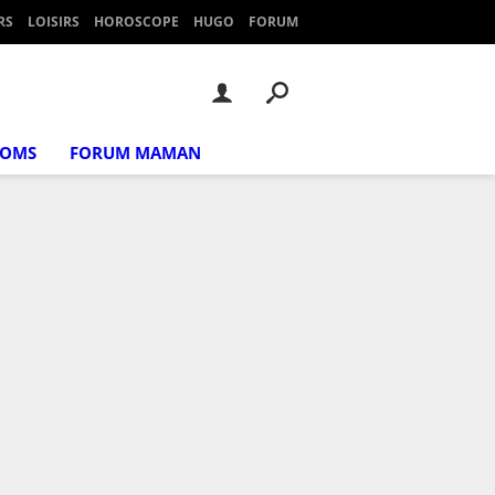
RS
LOISIRS
HOROSCOPE
HUGO
FORUM
NOMS
FORUM MAMAN