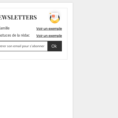
EWSLETTERS
Voir un exemple
amille
Voir un exemple
stuces de la rédac