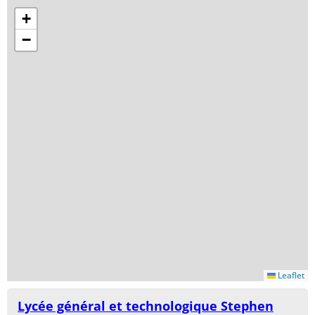
+
−
Leaflet
Lycée général et technologique Stephen