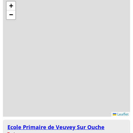
+
−
Leaflet
Ecole Primaire de Veuvey Sur Ouche