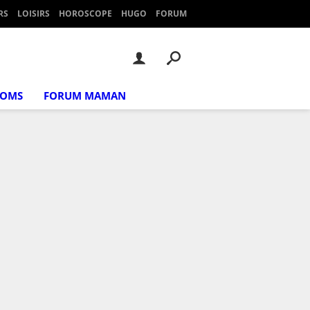
RS
LOISIRS
HOROSCOPE
HUGO
FORUM
NOMS
FORUM MAMAN