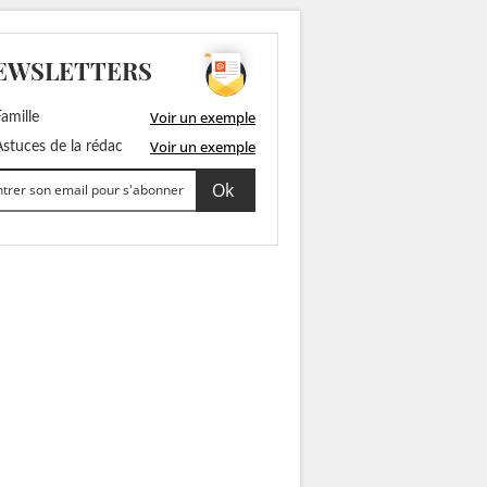
EWSLETTERS
Voir un exemple
amille
Voir un exemple
stuces de la rédac