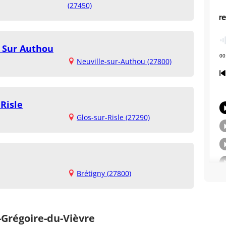
(27450)
e Sur Authou
Neuville-sur-Authou (27800)
 Risle
Glos-sur-Risle (27290)
Brétigny (27800)
-Grégoire-du-Vièvre