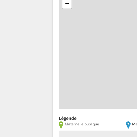
−
Légende
Maternelle publique
Ma