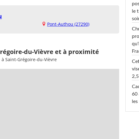
pos
le 
u
soi
Pont-Authou (27290)
Chr
pro
qu'
Grégoire-du-Vièvre et à proximité
Fr
 à Saint-Grégoire-du-Vièvre
Cet
vis
2,5
Cac
60 
les