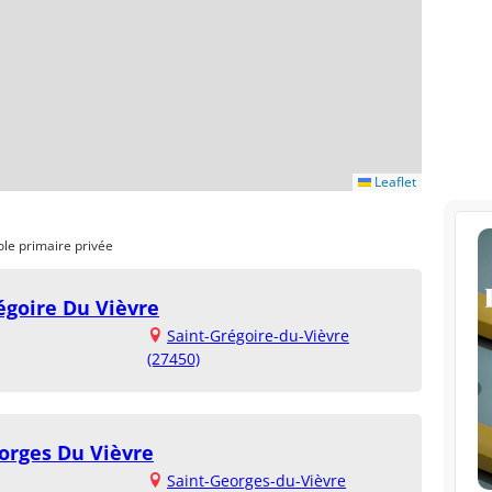
Leaflet
ole primaire privée
égoire Du Vièvre
Saint-Grégoire-du-Vièvre
(27450)
eorges Du Vièvre
Saint-Georges-du-Vièvre