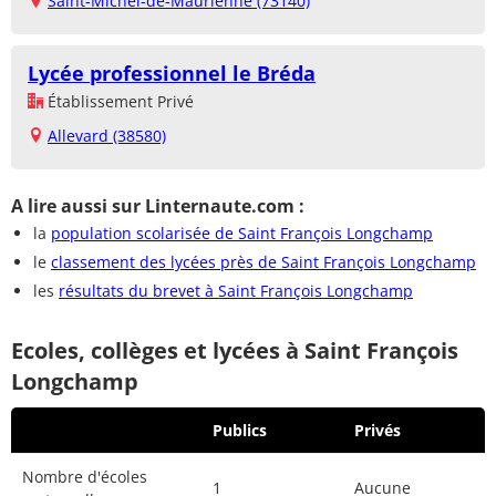
Saint-Michel-de-Maurienne (73140)
Lycée professionnel le Bréda
Établissement Privé
Allevard (38580)
A lire aussi sur Linternaute.com :
la
population scolarisée de Saint François Longchamp
le
classement des lycées près de Saint François Longchamp
les
résultats du brevet à Saint François Longchamp
Ecoles, collèges et lycées à Saint François
Longchamp
Publics
Privés
Nombre d'écoles
1
Aucune