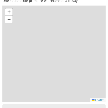
Une seule école primaire est recensée à Rosay
+
−
Leaflet