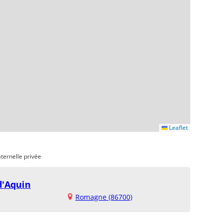
Leaflet
ternelle privée
d'Aquin
Romagne (86700)