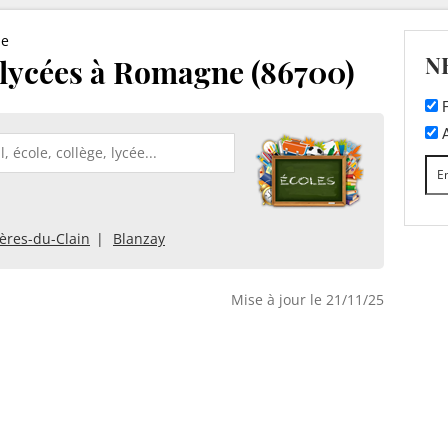
ne
N
t lycées à Romagne (86700)
F
A
res-du-Clain
Blanzay
Mise à jour le 21/11/25