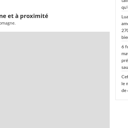
tai
qu'
ne et à proximité
Lu
Romagne.
amo
270
bi
6 f
ma
pré
sa
Cet
le 
de 