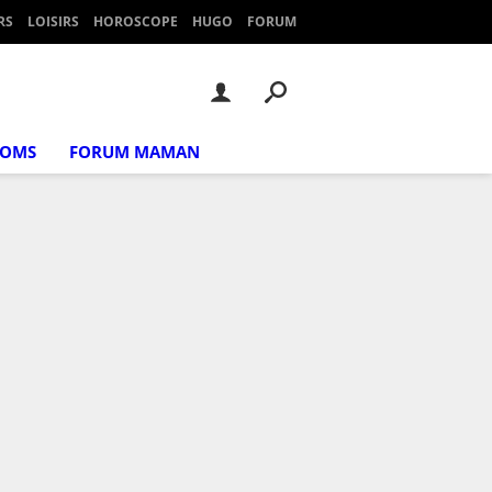
RS
LOISIRS
HOROSCOPE
HUGO
FORUM
NOMS
FORUM MAMAN