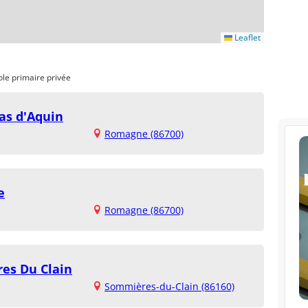
Leaflet
ole primaire privée
as d'Aquin
Romagne (86700)
e
Romagne (86700)
es Du Clain
Sommières-du-Clain (86160)