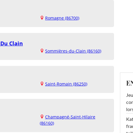
Romagne (86700)
Du Clain
Sommières-du-Clain (86160)
E
Saint-Romain (86250)
Jeu
con
lor
Champagné-Saint-Hilaire
Kat
(86160)
fra