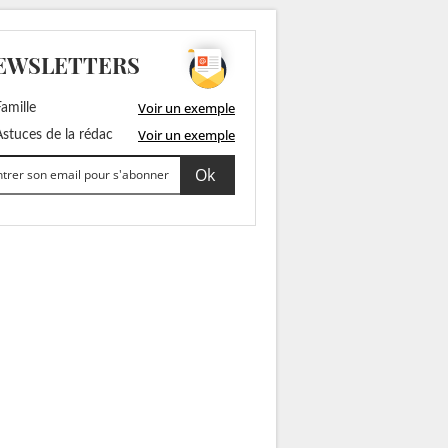
EWSLETTERS
Voir un exemple
amille
Voir un exemple
stuces de la rédac