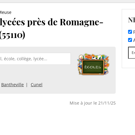
Meuse
N
t lycées près de Romagne-
55110)
F
A
Bantheville
Cunel
Mise à jour le 21/11/25