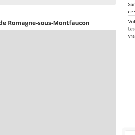
Sar
ce 
s de Romagne-sous-Montfaucon
Vot
Les
vra