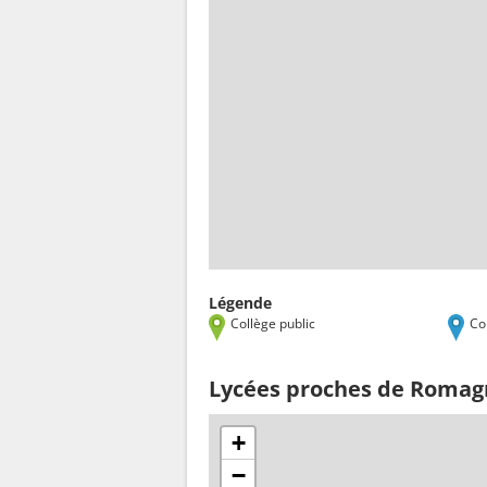
Légende
Collège public
Co
Lycées proches de Romag
+
−