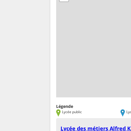
Légende
Lycée public
Ly
Lycée des métiers Alfred K