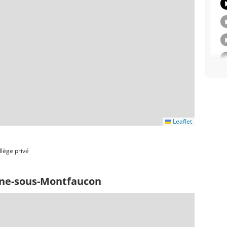
Leaflet
llège privé
ne-sous-Montfaucon