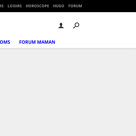
RS
LOISIRS
HOROSCOPE
HUGO
FORUM
NOMS
FORUM MAMAN