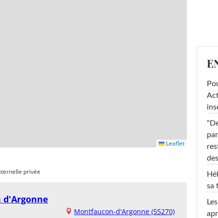
E
Pou
Act
ins
"De
par
Leaflet
res
des
ternelle privée
Hél
sa 
 d'Argonne
Les
Montfaucon-d'Argonne (55270)
apr