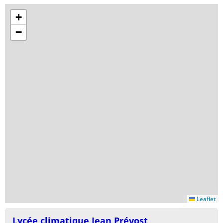
+
−
Leaflet
Lycée climatique Jean Prévost