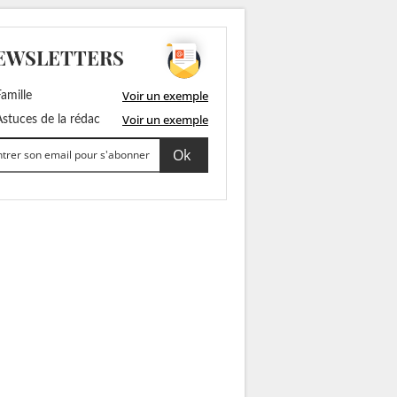
EWSLETTERS
Voir un exemple
amille
Voir un exemple
stuces de la rédac