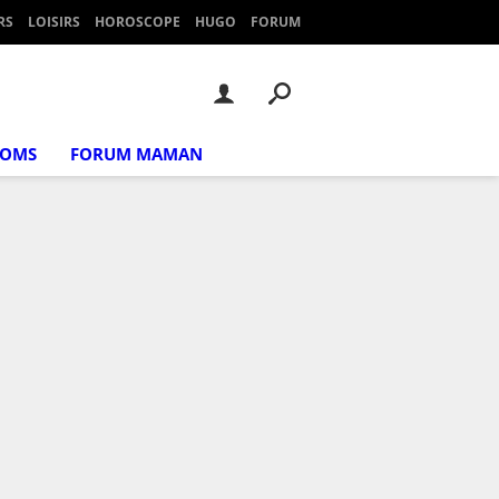
RS
LOISIRS
HOROSCOPE
HUGO
FORUM
NOMS
FORUM MAMAN