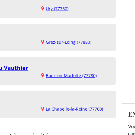
Ury (77760)
Grez-sur-Loing (77880)
u Vauthier
Bourron-Marlotte (77780)
La Chapelle-la-Reine (77760)
E
Vou
cam