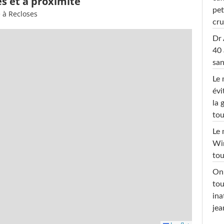
es et à proximité
pet
 à Recloses
cru
Dr 
40 
san
Le 
évi
la 
tou
Le 
Win
tou
On 
tou
ina
jea