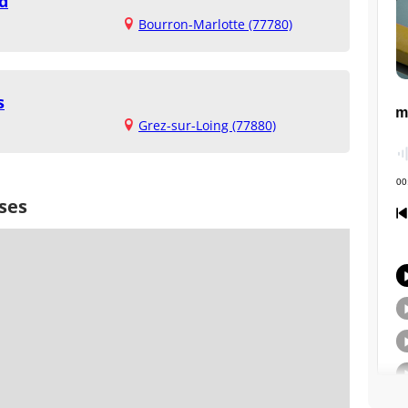
d
Bourron-Marlotte (77780)
s
Grez-sur-Loing (77880)
ses