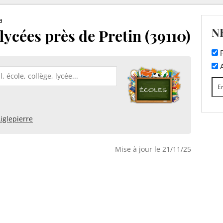
a
N
 lycées près de Pretin (39110)
F
A
iglepierre
Mise à jour le 21/11/25