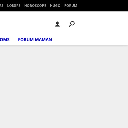
RS
LOISIRS
HOROSCOPE
HUGO
FORUM
NOMS
FORUM MAMAN