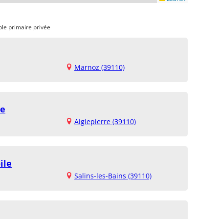
ole primaire privée
Marnoz (39110)
re
Aiglepierre (39110)
ile
Salins-les-Bains (39110)