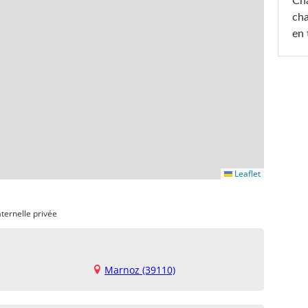
Cha
cha
en 
Leaflet
ternelle privée
Marnoz (39110)