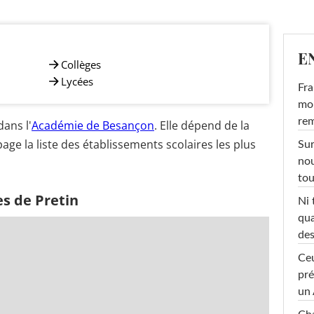
E
Collèges
Lycées
Fra
mon
rem
ans l'
Académie de Besançon
. Elle dépend de la
age la liste des établissements scolaires les plus
Sur
nou
tou
s de Pretin
Ni 
qua
des
Ceu
pré
un 