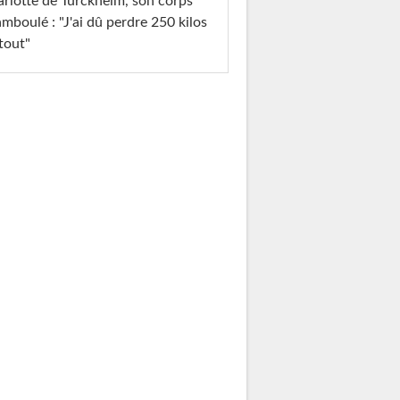
rlotte de Turckheim, son corps
mboulé : "J'ai dû perdre 250 kilos
tout"