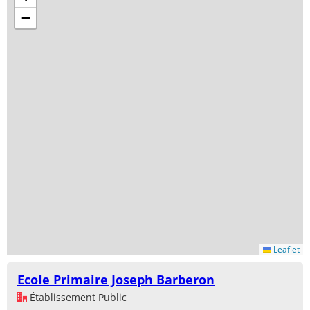
−
Leaflet
Ecole Primaire Joseph Barberon
Établissement Public