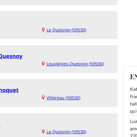
Le Quesnoy (59530)
 Quesnoy
Louvignies-Quesnoy (59530)
E
Choquet
Kat
fra
Villereau (59530)
tai
qu'
Lu
l
amo
Le Quesnoy (59530)
270