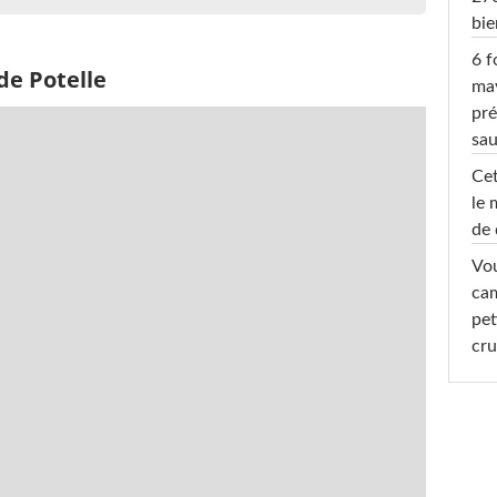
bi
6 f
de Potelle
ma
pré
sa
Cet
le 
de 
Vou
cam
pet
cru