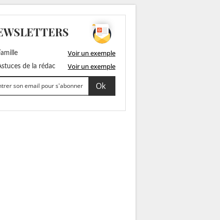
EWSLETTERS
Voir un exemple
amille
Voir un exemple
stuces de la rédac