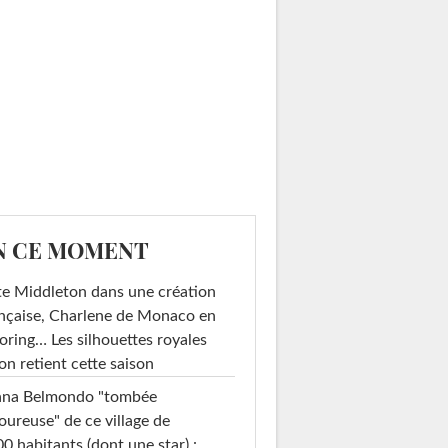
N CE MOMENT
e Middleton dans une création
nçaise, Charlene de Monaco en
loring… Les silhouettes royales
on retient cette saison
ana Belmondo "tombée
ureuse" de ce village de
0 habitants (dont une star) :