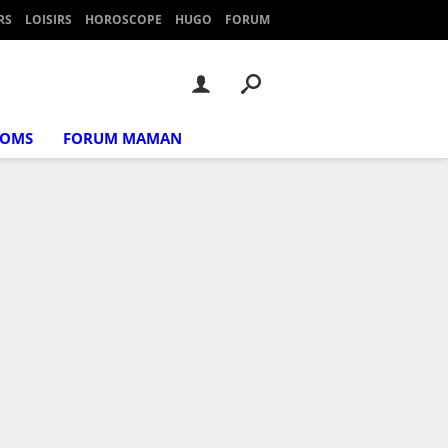
RS
LOISIRS
HOROSCOPE
HUGO
FORUM
NOMS
FORUM MAMAN