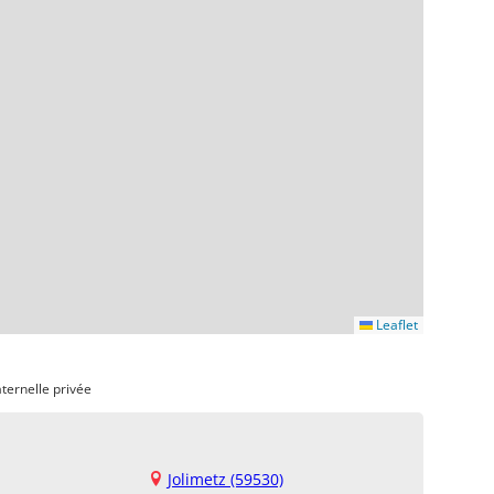
Leaflet
ternelle privée
Jolimetz (59530)