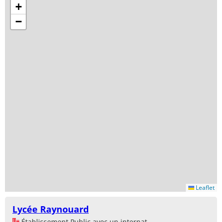
+
−
Leaflet
Lycée Raynouard
Établissement Public avec un internat