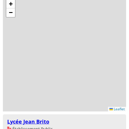
+
−
Leaflet
Lycée Jean Brito
Établissement Public