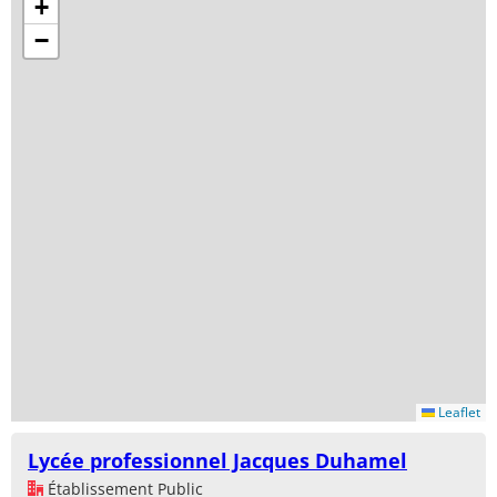
+
−
Leaflet
Lycée professionnel Jacques Duhamel
Établissement Public