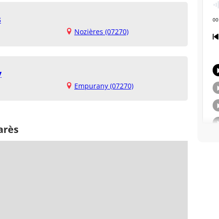
s
Nozières (07270)
y
Empurany (07270)
arès