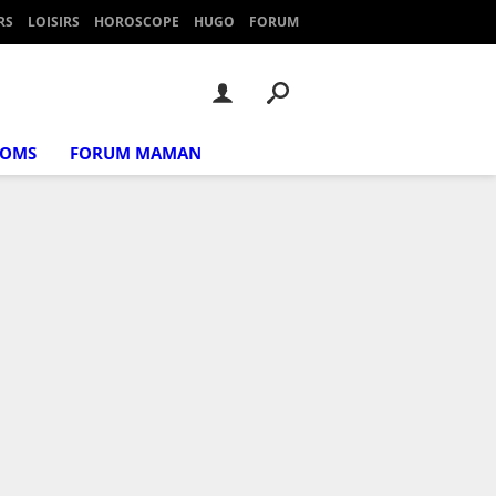
RS
LOISIRS
HOROSCOPE
HUGO
FORUM
NOMS
FORUM MAMAN