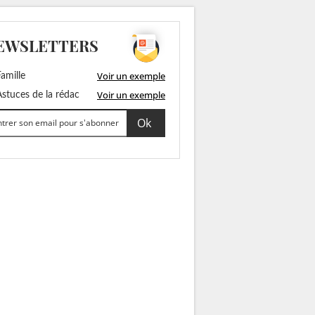
EWSLETTERS
Voir un exemple
amille
Voir un exemple
stuces de la rédac