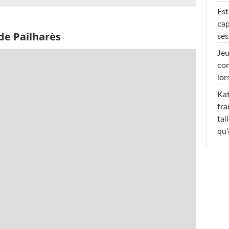
Est
cap
de Pailharès
ses
Jeu
con
lor
Kat
fra
tai
qu'