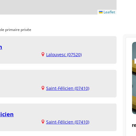
Leaflet
ole primaire privée
h
Lalouvesc (07520)
Saint-Félicien (07410)
licien
Saint-Félicien (07410)