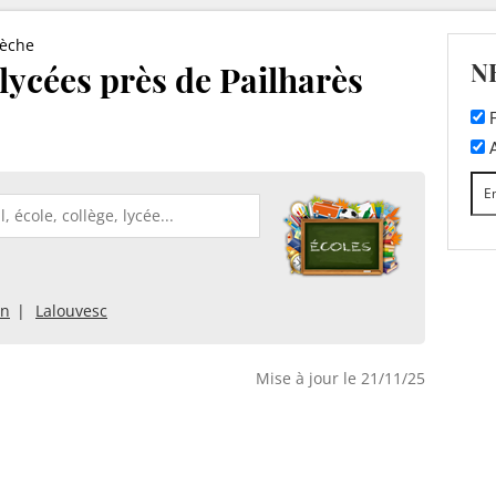
èche
N
 lycées près de Pailharès
F
A
en
Lalouvesc
Mise à jour le 21/11/25