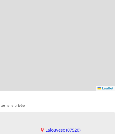
Leaflet
ternelle privée
Lalouvesc (07520)