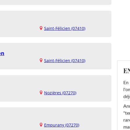
Saint-Félicien (07410)
en
Saint-Félicien (07410)
E
En 
l'o
Nozières (07270)
déj
Ann
"te
rar
Empurany (07270)
ma