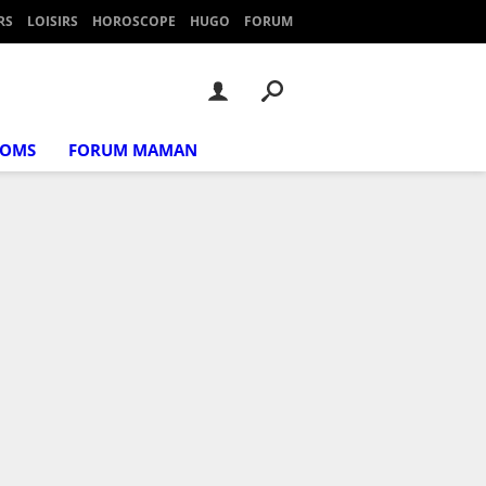
RS
LOISIRS
HOROSCOPE
HUGO
FORUM
NOMS
FORUM MAMAN