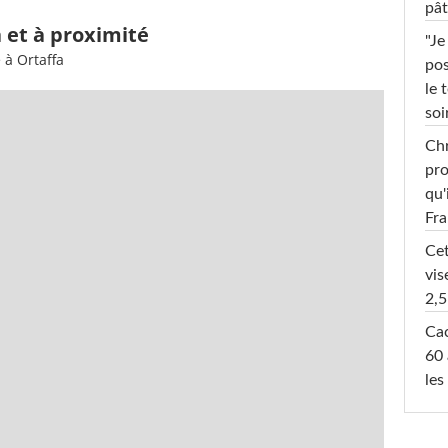
pât
a et à proximité
"Je
 à Ortaffa
pos
le 
soi
Chr
pro
qu'
Fr
Cet
vis
2,5
Cac
60 
les