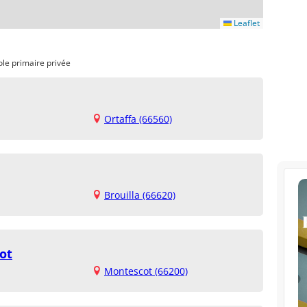
Leaflet
ole primaire privée
Ortaffa (66560)
Brouilla (66620)
ot
Montescot (66200)