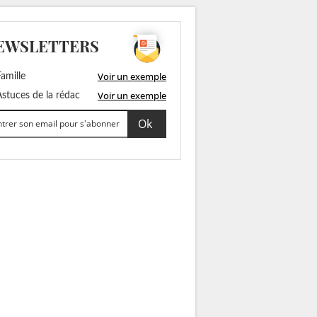
EWSLETTERS
Voir un exemple
amille
Voir un exemple
stuces de la rédac