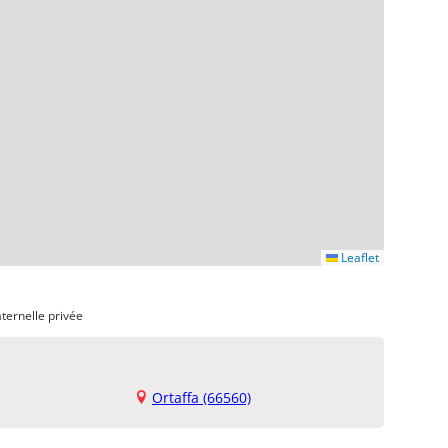
Leaflet
ternelle privée
Ortaffa (66560)