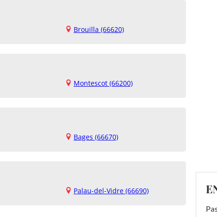
Brouilla (66620)
Montescot (66200)
Bages (66670)
E
Palau-del-Vidre (66690)
Pas