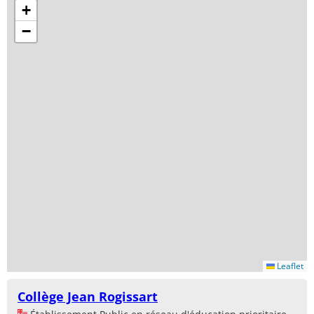
+
−
Leaflet
Collège Jean Rogissart