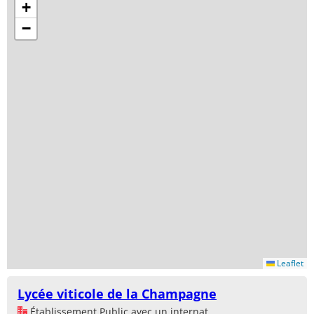
+
−
Leaflet
Lycée viticole de la Champagne
Établissement Public avec un internat