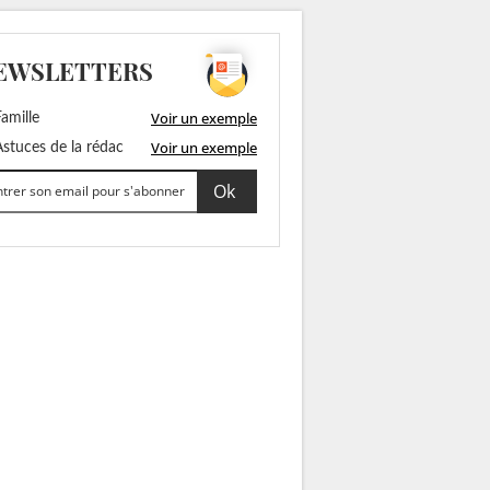
EWSLETTERS
Voir un exemple
amille
Voir un exemple
stuces de la rédac