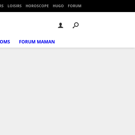
RS
LOISIRS
HOROSCOPE
HUGO
FORUM
NOMS
FORUM MAMAN