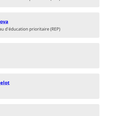
nova
u d'éducation prioritaire (REP)
elot