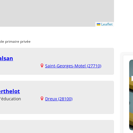
Leaflet
ole primaire privée
alsan
Saint-Georges-Motel (27710)
erthelot
d'éducation
Dreux (28100)