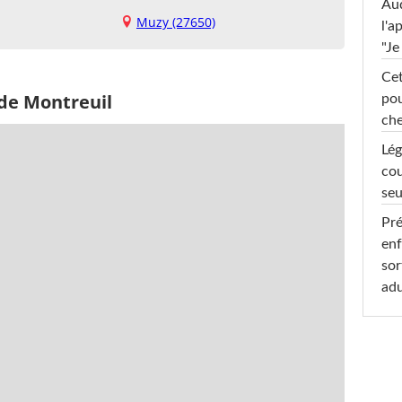
Au
Muzy (27650)
l'a
"Je
Cet
 de Montreuil
pou
che
Lég
cou
seu
Pré
enf
sor
adu