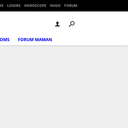
RS
LOISIRS
HOROSCOPE
HUGO
FORUM
NOMS
FORUM MAMAN