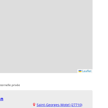
Leaflet
ternelle privée
an
Saint-Georges-Motel (27710)