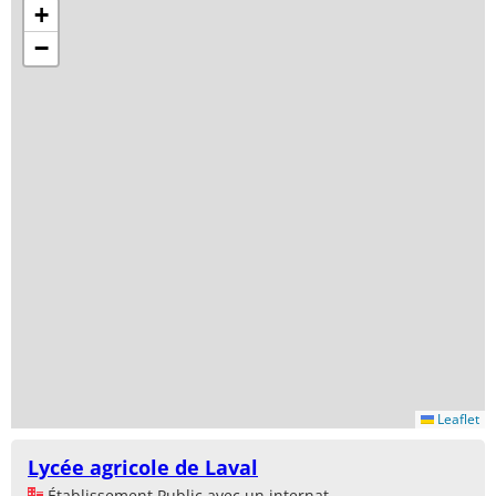
+
−
Leaflet
Lycée agricole de Laval
Établissement Public avec un internat