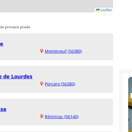
Leaflet
ole primaire privée
ie
Monteneuf (56380)
e de Lourdes
Porcaro (56380)
sse
Réminiac (56140)