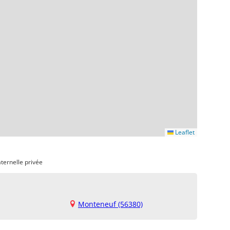
Leaflet
ternelle privée
Monteneuf (56380)