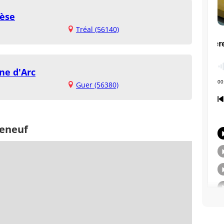
rèse
Tréal (56140)
ne d'Arc
Guer (56380)
teneuf