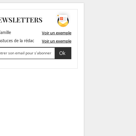
EWSLETTERS
Voir un exemple
amille
Voir un exemple
stuces de la rédac