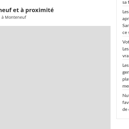
sa 
neuf et à proximité
Les
e à Monteneuf
apr
Sar
ce 
Vot
Les
vra
Les
gen
pla
men
Nut
fav
de 