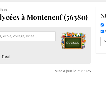
ihan
N
t lycées à Monteneuf (56380)
F
A
Tréal
Mise à jour le 21/11/25