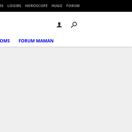
RS
LOISIRS
HOROSCOPE
HUGO
FORUM
NOMS
FORUM MAMAN