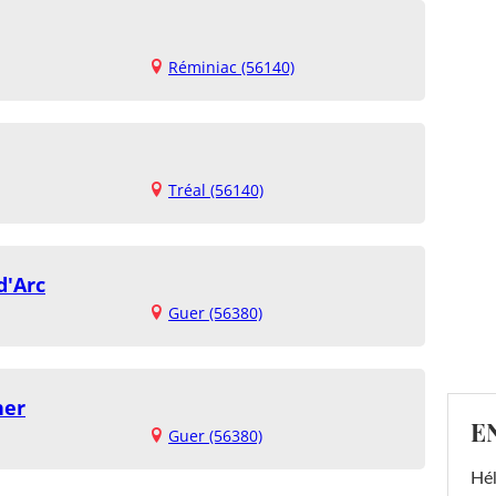
Réminiac (56140)
Tréal (56140)
d'Arc
Guer (56380)
her
E
Guer (56380)
Hél