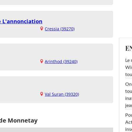
 L'annonciation
Cressia (39270)
E
Le 
Arinthod (39240)
Win
tou
On 
tou
Val Suran (39320)
ina
jea
Pou
 de Monnetay
Act
ins