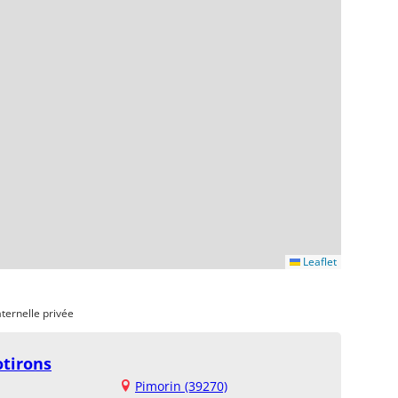
Leaflet
ternelle privée
otirons
Pimorin (39270)