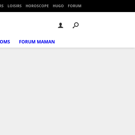
RS
LOISIRS
HOROSCOPE
HUGO
FORUM
NOMS
FORUM MAMAN