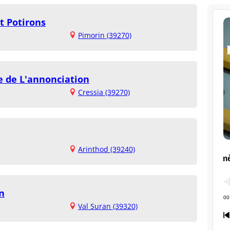
t Potirons
Pimorin (39270)
e de L'annonciation
Cressia (39270)
Arinthod (39240)
n
Val Suran (39320)