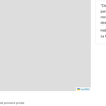
"De
par
res
des
Hél
sa 
Leaflet
ole primaire privée