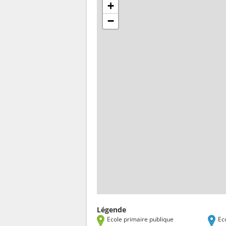
+
−
Légende
Ecole primaire publique
Ec