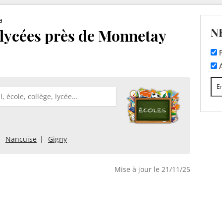
a
N
t lycées près de Monnetay
F
A
Nancuise
Gigny
Mise à jour le 21/11/25