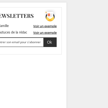
EWSLETTERS
Voir un exemple
amille
Voir un exemple
stuces de la rédac