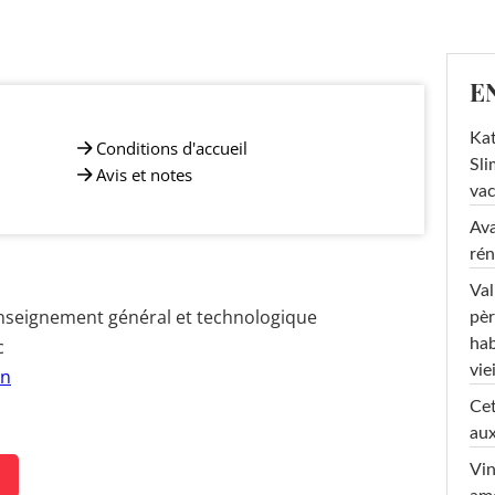
E
Kat
Conditions d'accueil
Sli
Avis et notes
va
Ava
rén
Val
nseignement général et technologique
pèr
hab
c
viei
on
Cet
aux
Vin