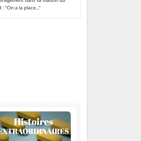
énagement dans sa maison du
 : "On a la place..."