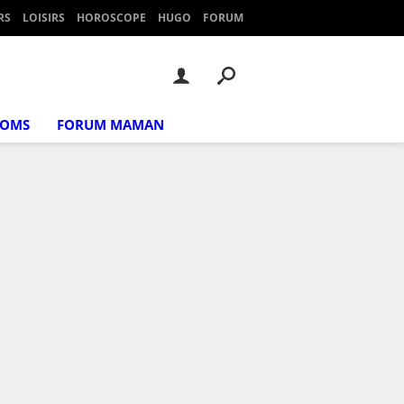
RS
LOISIRS
HOROSCOPE
HUGO
FORUM
NOMS
FORUM MAMAN