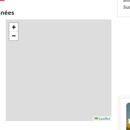
am
Sud
nnées
+
−
Leaflet