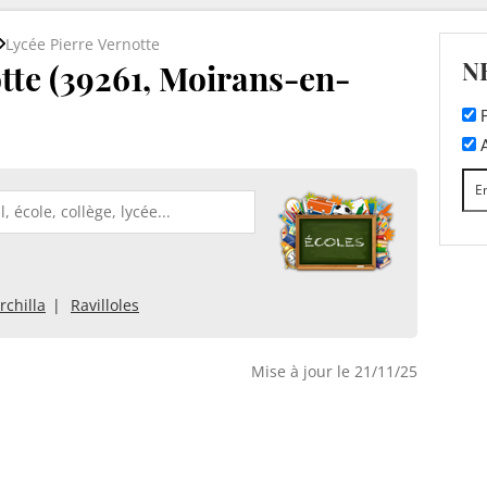
Lycée Pierre Vernotte
N
tte (39261, Moirans-en-
F
A
rchilla
Ravilloles
Mise à jour le 21/11/25