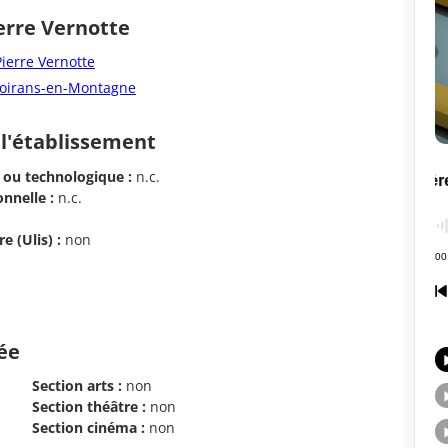
erre Vernotte
ierre Vernotte
Moirans-en-Montagne
 l'établissement
 ou technologique :
n.c.
nnelle :
n.c.
e (Ulis) :
non
cée
Section arts :
non
Section théâtre :
non
Section cinéma :
non