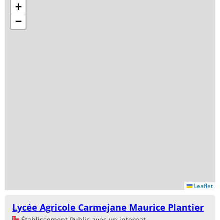
+
−
Leaflet
Lycée Agricole Carmejane Maurice Plantier
Établissement Public avec un internat