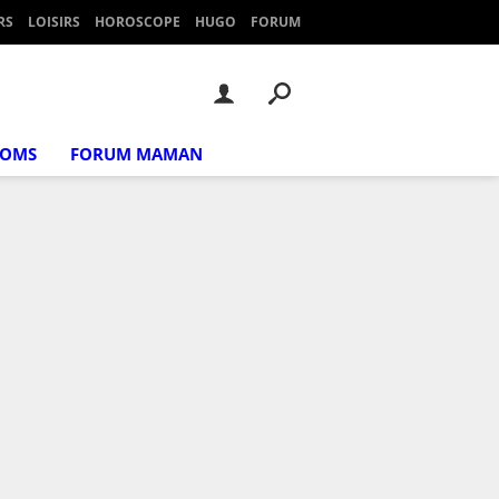
RS
LOISIRS
HOROSCOPE
HUGO
FORUM
NOMS
FORUM MAMAN