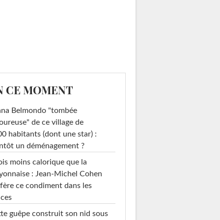
N CE MOMENT
ana Belmondo "tombée
ureuse" de ce village de
0 habitants (dont une star) :
entôt un déménagement ?
ois moins calorique que la
yonnaise : Jean-Michel Cohen
fère ce condiment dans les
uces
te guêpe construit son nid sous