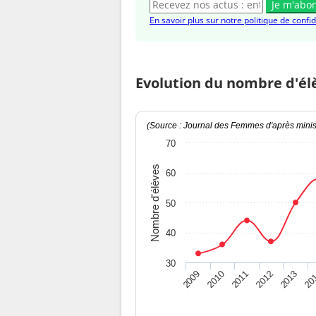
Je m'abo
En savoir plus sur notre politique de confid
Evolution du nombre d'él
(Source : Journal des Femmes d'après minist
70
Nombre d'élèves
60
50
40
30
2009
2010
2011
2012
2013
20