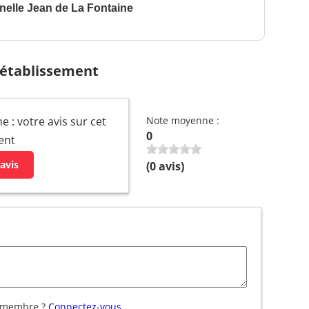
nelle Jean de La Fontaine
 établissement
e : votre avis sur cet
Note moyenne :
0
ent
avis
(
0
avis)
 membre ?
Connectez-vous