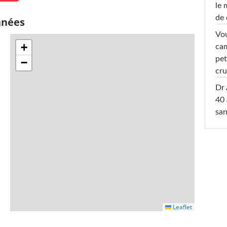
le 
de 
nnées
Vou
+
cam
pet
−
cru
Dr 
40 
san
Leaflet