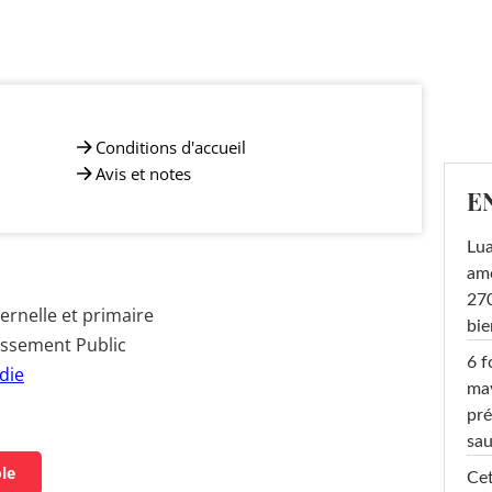
Conditions d'accueil
Avis et notes
E
Lu
amo
270
rnelle et primaire
bi
issement Public
6 f
die
ma
pré
sa
ole
Cet