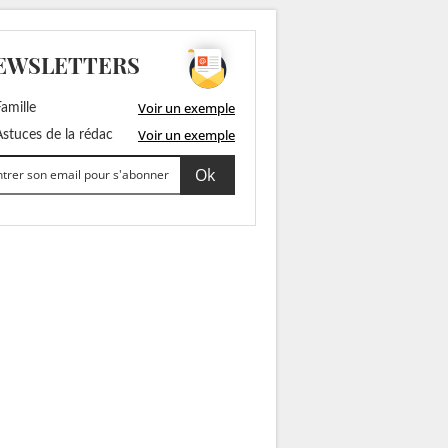
EWSLETTERS
Voir un exemple
amille
Voir un exemple
stuces de la rédac