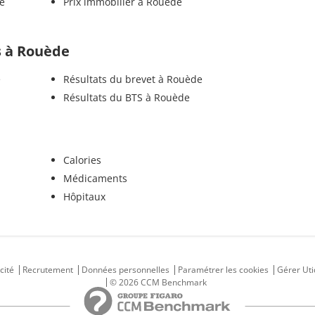
e
Prix immobilier à Rouède
ls à Rouède
e
Résultats du brevet à Rouède
Résultats du BTS à Rouède
Calories
Médicaments
Hôpitaux
cité
Recrutement
Données personnelles
Paramétrer les cookies
Gérer Uti
© 2026 CCM Benchmark