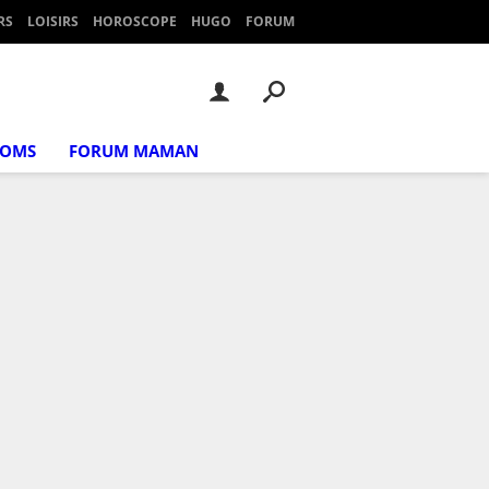
RS
LOISIRS
HOROSCOPE
HUGO
FORUM
NOMS
FORUM MAMAN