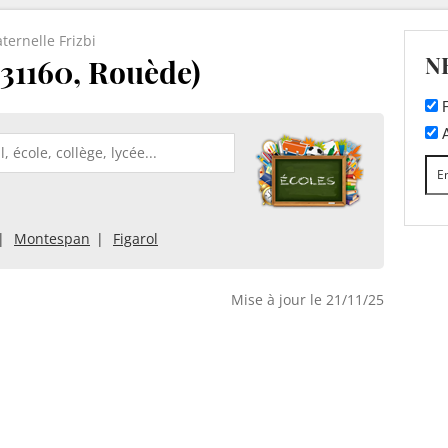
ternelle Frizbi
N
(31160, Rouède)
F
A
Montespan
Figarol
Mise à jour le 21/11/25