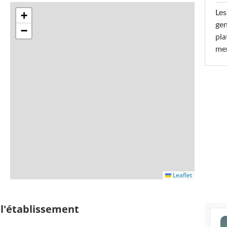
Les
+
gen
−
pla
men
Leaflet
 l'établissement