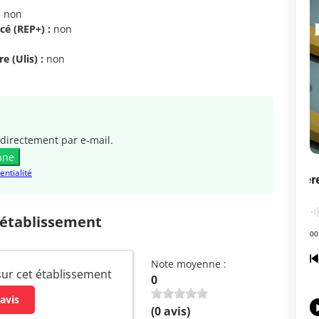
:
non
cé (REP+) :
non
e (Ulis) :
non
directement par e-mail.
nne
entialité
 établissement
Note moyenne :
 sur cet établissement
0
avis
(
0
avis)