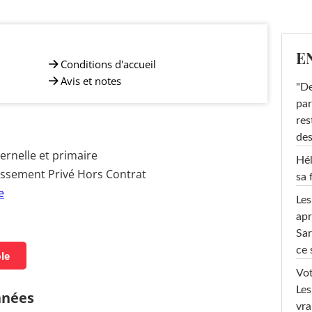
E
Conditions d'accueil
Avis et notes
"De
par
res
des
rnelle et primaire
Hél
issement Privé Hors Contrat
sa 
e
Les
apr
Sar
ce 
ole
Vot
Les
nnées
vra