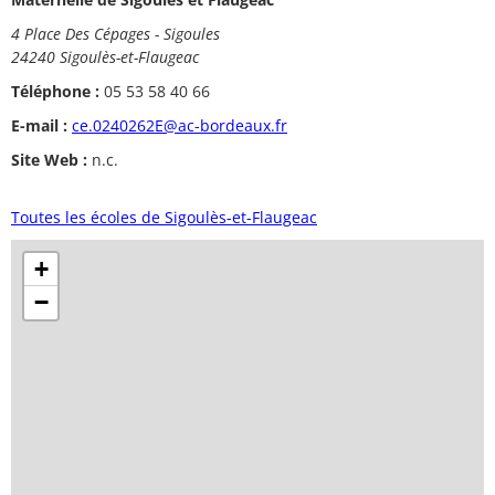
4 Place Des Cépages - Sigoules
24240 Sigoulès-et-Flaugeac
Téléphone :
05 53 58 40 66
E-mail :
ce.0240262E@ac-bordeaux.fr
Site Web :
n.c.
Toutes les écoles de Sigoulès-et-Flaugeac
+
−