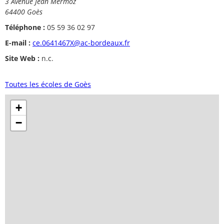
3 Avenue Jean Mermoz
64400 Goès
Téléphone :
05 59 36 02 97
E-mail :
ce.0641467X@ac-bordeaux.fr
Site Web :
n.c.
Toutes les écoles de Goès
+
−