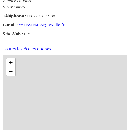
2 Place La Place
59149 Aibes
Téléphone :
03 27 67 77 38
E-mail :
ce.0590445N@ac-lille.fr
Site Web :
n.c.
Toutes les écoles d'Aibes
+
−