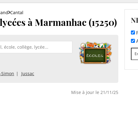
rand
Cantal
N
t lycées à Marmanhac (15250)
F
A
t-Simon
Jussac
Mise à jour le 21/11/25