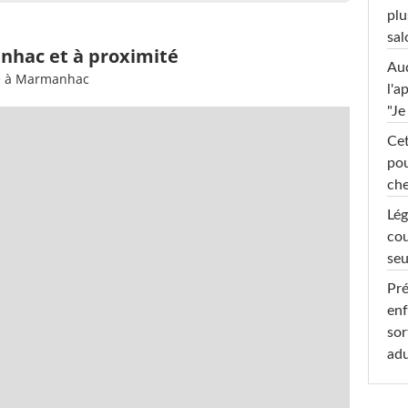
plu
sal
nhac et à proximité
Au
ée à Marmanhac
l'a
"Je
Cet
pou
che
Lég
cou
seu
Pré
enf
sor
adu