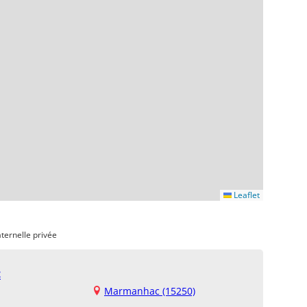
Leaflet
ternelle privée
c
Marmanhac (15250)