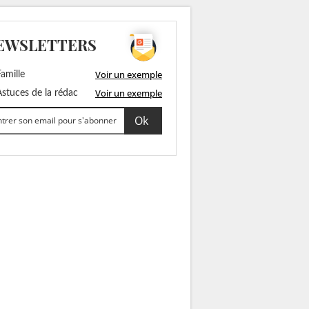
EWSLETTERS
Voir un exemple
amille
Voir un exemple
stuces de la rédac