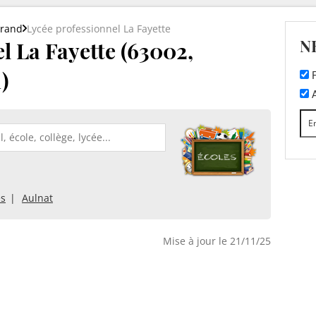
rrand
Lycée professionnel La Fayette
N
l La Fayette (63002,
)
F
A
es
Aulnat
Mise à jour le 21/11/25