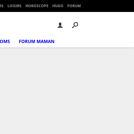
RS
LOISIRS
HOROSCOPE
HUGO
FORUM
NOMS
FORUM MAMAN