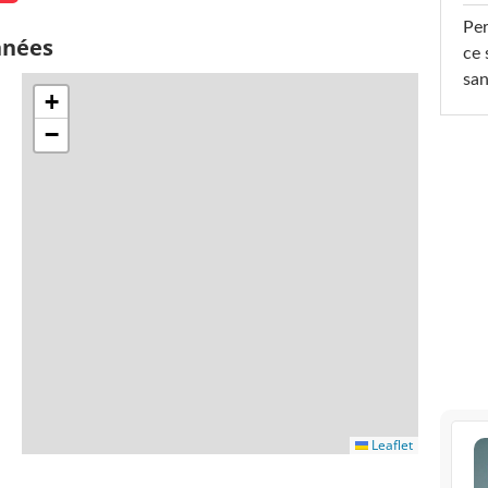
Per
nnées
ce 
san
+
−
Leaflet