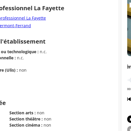
ofessionnel La Fayette
rofessionnel La Fayette
Clermont-Ferrand
 l'établissement
 ou technologique :
n.c.
nnelle :
n.c.
e (Ulis) :
non
cée
Section arts :
non
Section théâtre :
non
Section cinéma :
non