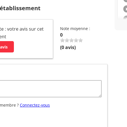
 établissement
e : votre avis sur cet
Note moyenne :
0
ent
avis
(
0
avis)
 membre ?
Connectez-vous