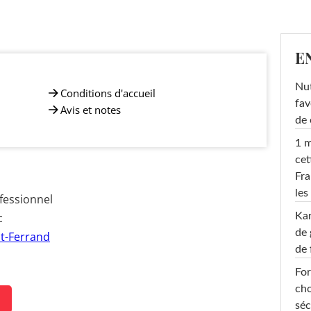
E
Nut
Conditions d'accueil
fav
Avis et notes
de 
1 m
cet
Fra
les
fessionnel
Ka
c
de 
t-Ferrand
de 
For
cho
séc