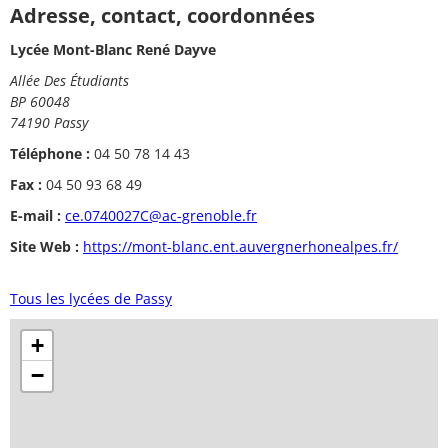
Adresse, contact, coordonnées
Lycée Mont-Blanc René Dayve
Allée Des Étudiants
BP 60048
74190 Passy
Téléphone :
04 50 78 14 43
Fax :
04 50 93 68 49
E-mail :
ce.0740027C@ac-grenoble.fr
Site Web :
https://mont-blanc.ent.auvergnerhonealpes.fr/
Tous les lycées de Passy
+
−