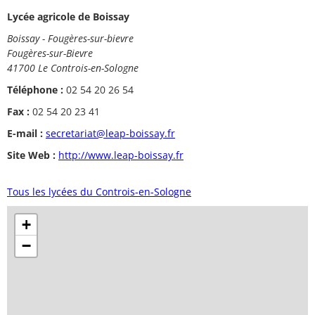
Lycée agricole de Boissay
Boissay - Fougères-sur-bievre
Fougères-sur-Bievre
41700 Le Controis-en-Sologne
Téléphone :
02 54 20 26 54
Fax :
02 54 20 23 41
E-mail :
secretariat@leap-boissay.fr
Site Web :
http://www.leap-boissay.fr
Tous les lycées du Controis-en-Sologne
+
−