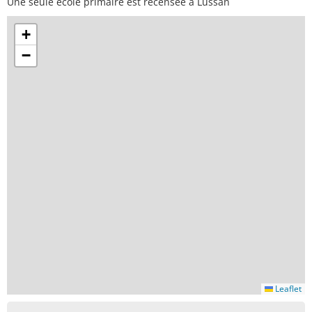
Une seule école primaire est recensée à Lussan
+
−
Leaflet