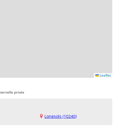
Leaflet
ternelle privée
Longsols (10240)