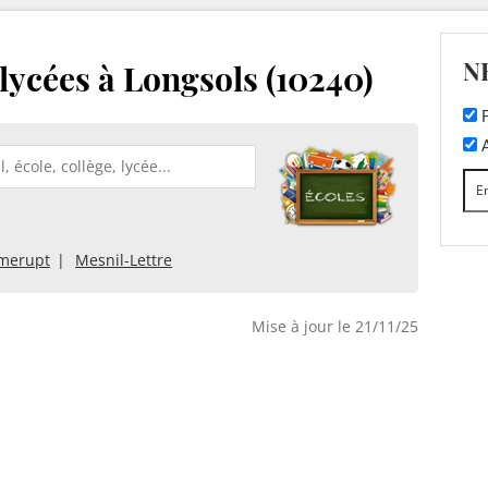
N
 lycées à Longsols (10240)
F
A
amerupt
Mesnil-Lettre
Mise à jour le 21/11/25