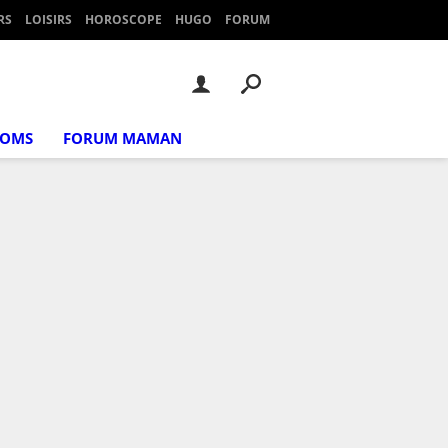
RS
LOISIRS
HOROSCOPE
HUGO
FORUM
NOMS
FORUM MAMAN