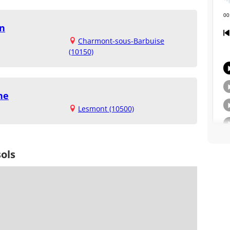
on
Charmont-sous-Barbuise
(10150)
ne
Lesmont (10500)
ols