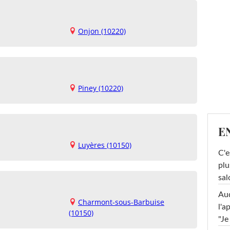
Onjon (10220)
Piney (10220)
E
Luyères (10150)
C'e
plu
sal
Au
Charmont-sous-Barbuise
l'a
(10150)
"Je