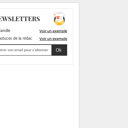
EWSLETTERS
Voir un exemple
amille
Voir un exemple
stuces de la rédac