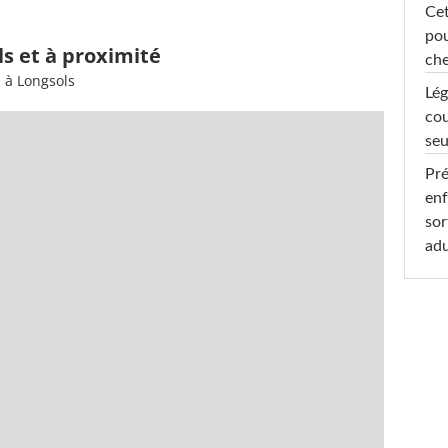
Cet
pou
ls et à proximité
che
 à Longsols
Lég
cou
seu
Pré
enf
sor
adu