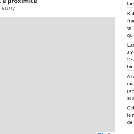
t à proximité
lor
 à Lissy
Kat
fra
tai
qu'
Lu
amo
270
bi
6 f
ma
pré
sa
Cet
le 
de 