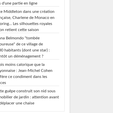
s d'une partie en ligne
e Middleton dans une création
nçaise, Charlene de Monaco en
loring… Les silhouettes royales
on retient cette saison
ana Belmondo "tombée
ureuse" de ce village de
0 habitants (dont une star) :
entôt un déménagement ?
ois moins calorique que la
yonnaise : Jean-Michel Cohen
fère ce condiment dans les
uces
te guêpe construit son nid sous
mobilier de jardin : attention avant
déplacer une chaise