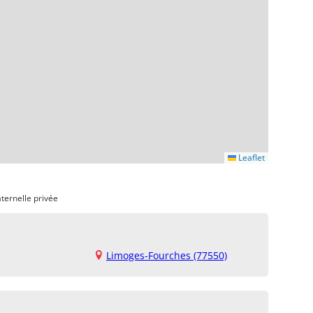
Leaflet
ternelle privée
Limoges-Fourches (77550)