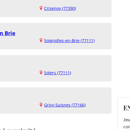
Crisenoy (77390)
n Brie
Soignolles-en-Brie (77111)
Solers (77111)
Grisy-Suisnes (77166)
E
Jeu
con