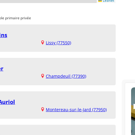
Leaflet
ole primaire privée
ins
Lissy (77550)
er
Champdeuil (77390)
Auriol
Montereau-sur-le-Jard (77950)