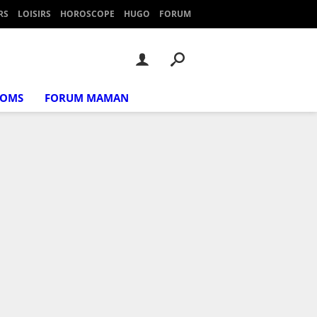
RS
LOISIRS
HOROSCOPE
HUGO
FORUM
NOMS
FORUM MAMAN