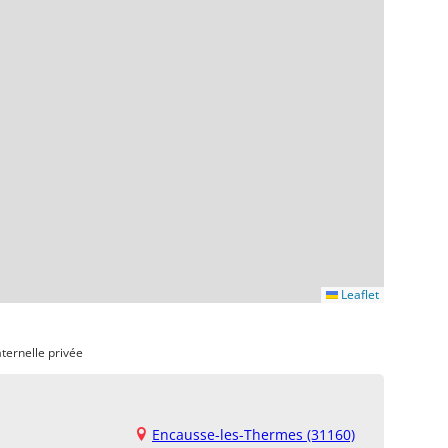
Leaflet
ternelle privée
Encausse-les-Thermes (31160)