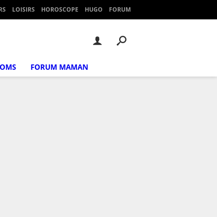
RS
LOISIRS
HOROSCOPE
HUGO
FORUM
NOMS
FORUM MAMAN