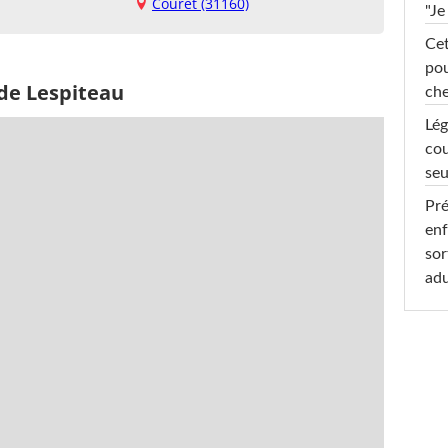
Couret (31160)
"Je
Cet
pou
 de Lespiteau
che
Lég
cou
seu
Pré
enf
sor
adu