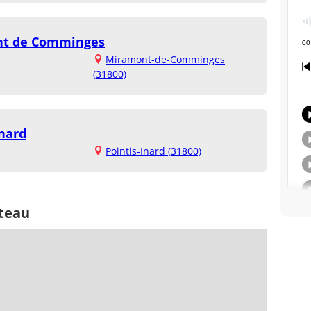
ont de Comminges
Miramont-de-Comminges
(31800)
Inard
Pointis-Inard (31800)
iteau