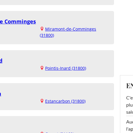
de Comminges
Miramont-de-Comminges
(31800)
d
Pointis-Inard (31800)
E
n
C'e
Estancarbon (31800)
plu
sal
Au
l'a