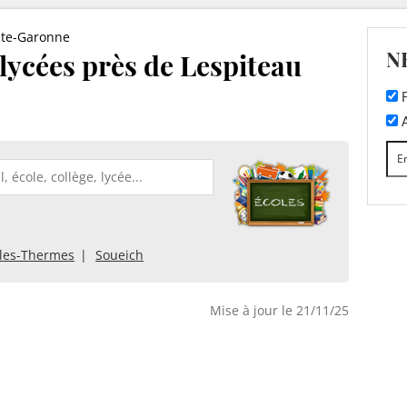
te-Garonne
N
 lycées près de Lespiteau
F
A
les-Thermes
Soueich
Mise à jour le 21/11/25